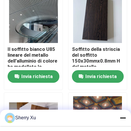
Su di noi
Visita alla fabbrica
Il soffitto bianco U85
Soffitto della striscia
Controllo della qualità
lineare del metallo
del soffitto
dell'alluminio di colore
150x30mmx0.8mm H
ha modellato lo
del metallo
Contattaci
spessore di 0.6mm
dell'alluminio di modo
Invia richiesta
Invia richiesta
Notizia
Casi
Sherry Xu
Chiedi un preventivo