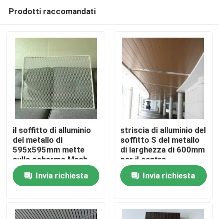
Prodotti raccomandati
il soffitto di alluminio
striscia di alluminio del
del metallo di
soffitto S del metallo
595x595mm mette
di larghezza di 600mm
Casa
sullo schermo Mesh
per il centro
Panel
commerciale
Invia richiesta
Invia richiesta
Prodotti
Video