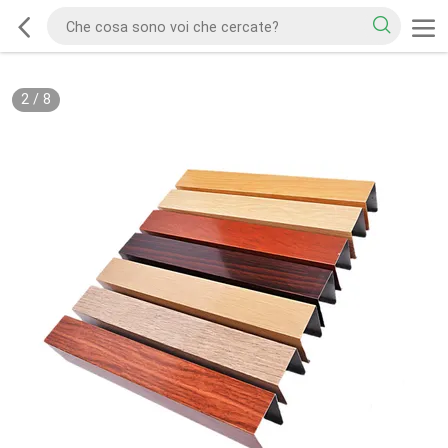
2
/
8