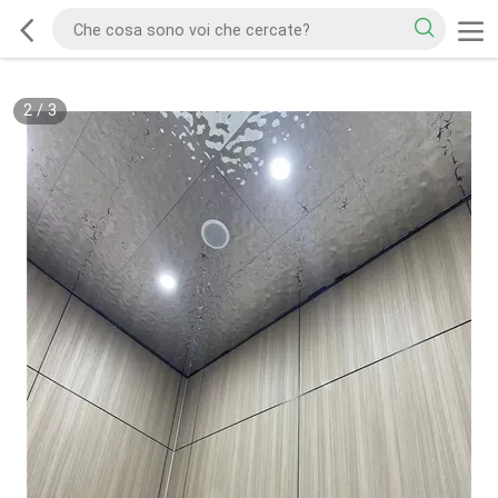
2
/
3