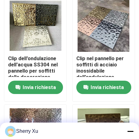
Su di noi
Visita alla fabbrica
Controllo della qualità
Clip dell'ondulazione
Clip nel pannello per
dell'acqua SS304 nel
soffitti di acciaio
pannello per soffitti
inossidabile
Contattaci
della decorazione
dell'ondulazione
dell'hotel del soffitto
dell'acqua
Invia richiesta
Invia richiesta
600x600mm
Notizia
Casi
Sherry Xu
Chiedi un preventivo