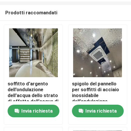
Prodotti raccomandati
soffitto d'argento
spigolo del pannello
dell'ondulazione
per soffitti di acciaio
Casa
dell'acqua dello strato
inossidabile
di effetto dell'acqua di
dell'ondulazione
colore SS304 dell'oro
dell'acqua di
Invia richiesta
Invia richiesta
Prodotti
di 600X600 0.6mm
600x600mm
Video