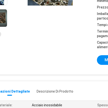
minimo
Prezzo
Imball
partico
Tempi 
Termini
pagam
Capaci
alimen
M
azioni Dettagliate
Descrizione Di Prodotto
teriale:
Acciaio inossidabile
Spess