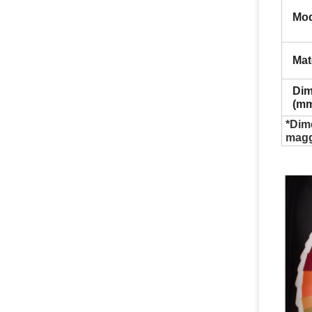
Mod
Mat
Dim
(mm
*Dime
maggi