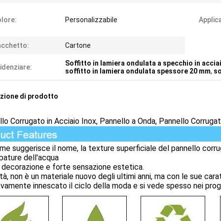
lore:
Personalizzabile
Applic
cchetto:
Cartone
Soffitto in lamiera ondulata a specchio in accia
idenziare:
soffitto in lamiera ondulata spessore 20 mm
,
so
zione di prodotto
lo Corrugato in Acciaio Inox, Pannello a Onda, Pannello Corrugat
uggerisce il nome, la texture superficiale del pannello corrugat
pature dell'acqua
decorazione e forte sensazione estetica.
ltà, non è un materiale nuovo degli ultimi anni, ma con le sue cara
vamente innescato il ciclo della moda e si vede spesso nei proget