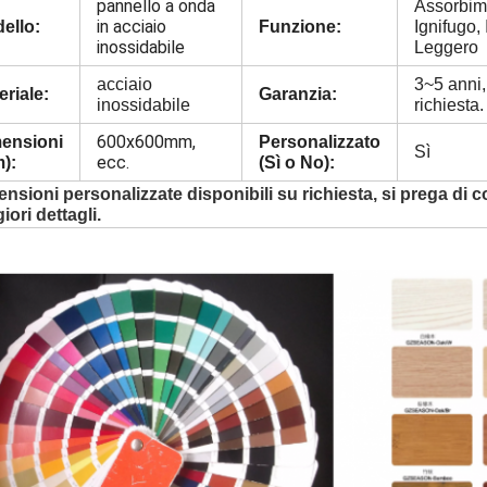
pannello a onda
Assorbim
in acciaio
ello:
Funzione:
Ignifugo,
inossidabile
Leggero
acciaio
3~5 anni,
eriale:
Garanzia:
inossidabile
richiesta.
600x600mm,
ensioni
Personalizzato
Sì
ecc.
):
(Sì o No):
nsioni personalizzate disponibili su richiesta, si prega di c
ori dettagli.