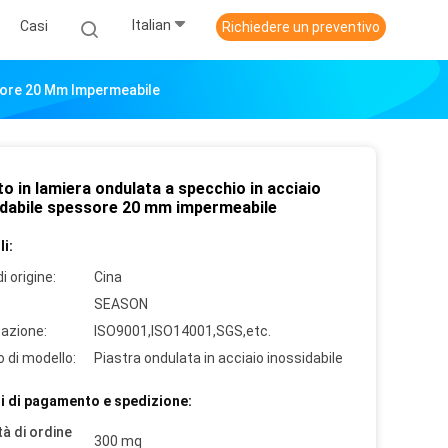
Italian
Casi
Richiedere un preventivo
ssore 20 Mm Impermeabile
to in lamiera ondulata a specchio in acciaio
idabile spessore 20 mm impermeabile
i:
i origine:
Cina
SEASON
cazione:
ISO9001,ISO14001,SGS,etc.
 di modello:
Piastra ondulata in acciaio inossidabile
i di pagamento e spedizione:
à di ordine
300 mq