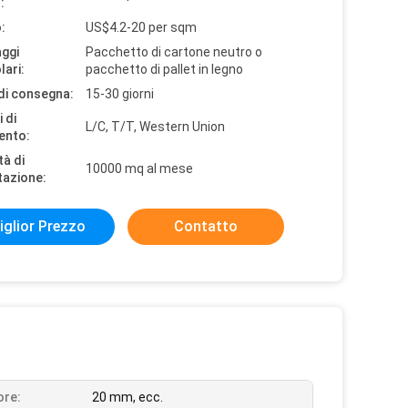
:
:
US$4.2-20 per sqm
aggi
Pacchetto di cartone neutro o
lari:
pacchetto di pallet in legno
di consegna:
15-30 giorni
 di
L/C, T/T, Western Union
ento:
tà di
10000 mq al mese
tazione:
iglior Prezzo
Contatto
ore:
20 mm, ecc.