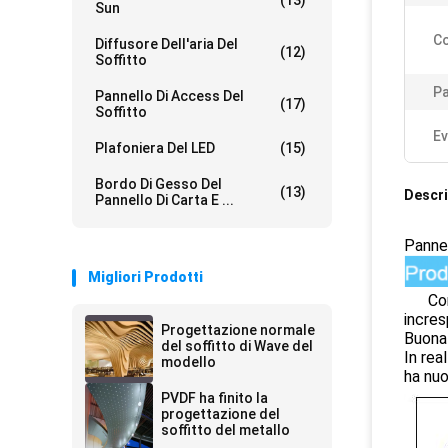
(13)
Sun
Co
Diffusore Dell'aria Del
(12)
Soffitto
Pa
Pannello Di Access Del
(17)
Soffitto
Ev
Plafoniera Del LED
(15)
Bordo Di Gesso Del
(13)
Descri
Pannello Di Carta E ...
Pannel
Migliori Prodotti
Come s
incres
Progettazione normale
Buona 
del soffitto di Wave del
In rea
modello
ha nuo
PVDF ha finito la
progettazione del
soffitto del metallo