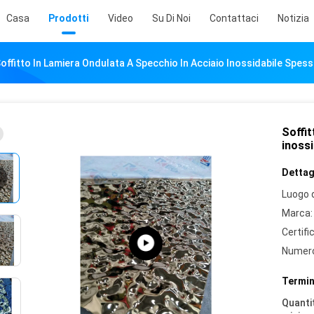
Casa
Prodotti
Video
Su Di Noi
Contattaci
Notizia
offitto In Lamiera Ondulata A Specchio In Acciaio Inossidabile Spe
Soffit
inoss
Dettagl
Luogo d
Marca:
Certifi
Numero
Termin
Quantit